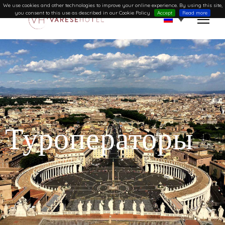
We use cookies and other technologies to improve your online experience. By using this site,
you consent to this use as described in our Cookie Policy
Accept
Read more
Туроператоры