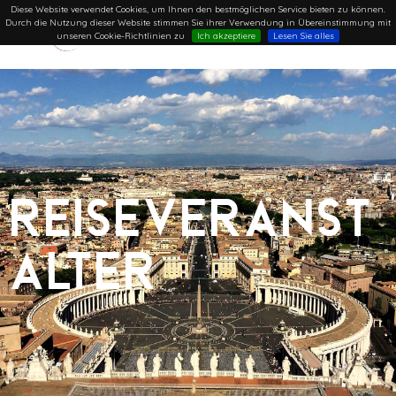
Diese Website verwendet Cookies, um Ihnen den bestmöglichen Service bieten zu können.
Durch die Nutzung dieser Website stimmen Sie ihrer Verwendung in Übereinstimmung mit
unseren Cookie-Richtlinien zu
Ich akzeptiere
Lesen Sie alles
Reiseveranst
alter